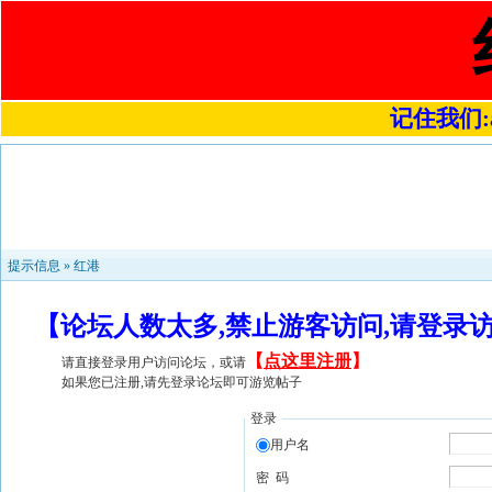
记住我们:a4
提示信息 »
红港
【论坛人数太多,禁止游客访问,请登录
【
点这里注册
】
请直接登录用户访问论坛，或请
如果您已注册,请先登录论坛即可游览帖子
登录
用户名
密 码