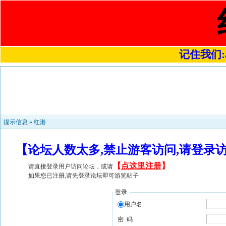
记住我们:a4
提示信息 »
红港
【论坛人数太多,禁止游客访问,请登录
【
点这里注册
】
请直接登录用户访问论坛，或请
如果您已注册,请先登录论坛即可游览帖子
登录
用户名
密 码