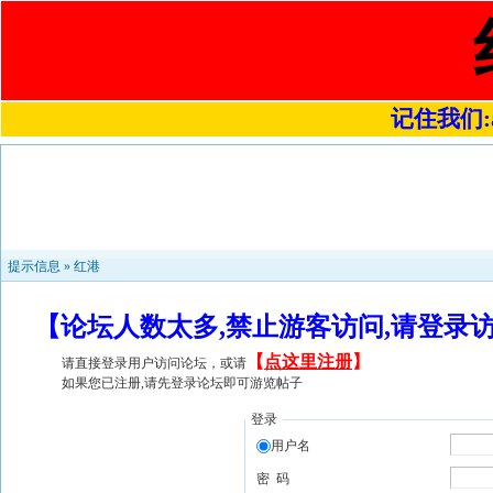
记住我们:a4
提示信息 »
红港
【论坛人数太多,禁止游客访问,请登录
【
点这里注册
】
请直接登录用户访问论坛，或请
如果您已注册,请先登录论坛即可游览帖子
登录
用户名
密 码