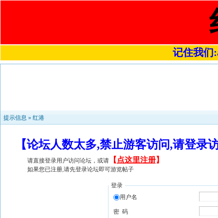
记住我们:a4
提示信息 »
红港
【论坛人数太多,禁止游客访问,请登录
【
点这里注册
】
请直接登录用户访问论坛，或请
如果您已注册,请先登录论坛即可游览帖子
登录
用户名
密 码