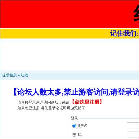
记住我们:a4
提示信息 »
红港
【论坛人数太多,禁止游客访问,请登录
【
点这里注册
】
请直接登录用户访问论坛，或请
如果您已注册,请先登录论坛即可游览帖子
登录
用户名
密 码