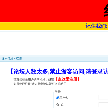
记住我们:a4
提示信息 »
红港
【论坛人数太多,禁止游客访问,请登录
【
点这里注册
】
请直接登录用户访问论坛，或请
如果您已注册,请先登录论坛即可游览帖子
登录
用户名
密 码