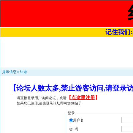
记住我们:a4
提示信息 »
红港
【论坛人数太多,禁止游客访问,请登录
【
点这里注册
】
请直接登录用户访问论坛，或请
如果您已注册,请先登录论坛即可游览帖子
登录
用户名
密 码