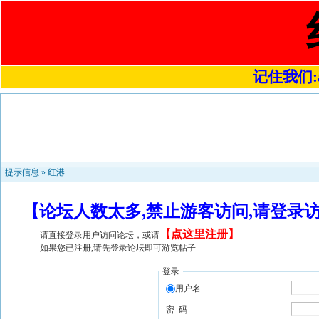
记住我们:a4
提示信息 »
红港
【论坛人数太多,禁止游客访问,请登录
【
点这里注册
】
请直接登录用户访问论坛，或请
如果您已注册,请先登录论坛即可游览帖子
登录
用户名
密 码