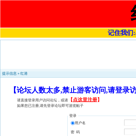
记住我们:a4
提示信息 »
红港
【论坛人数太多,禁止游客访问,请登录
【
点这里注册
】
请直接登录用户访问论坛，或请
如果您已注册,请先登录论坛即可游览帖子
登录
用户名
密 码