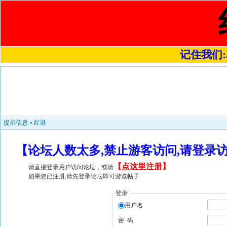
记住我们:a4
提示信息 »
红港
【论坛人数太多,禁止游客访问,请登录
【
点这里注册
】
请直接登录用户访问论坛，或请
如果您已注册,请先登录论坛即可游览帖子
登录
用户名
密 码