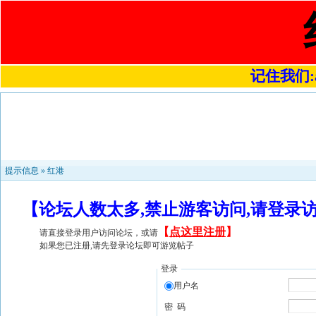
记住我们:a4
提示信息 »
红港
【论坛人数太多,禁止游客访问,请登录
【
点这里注册
】
请直接登录用户访问论坛，或请
如果您已注册,请先登录论坛即可游览帖子
登录
用户名
密 码