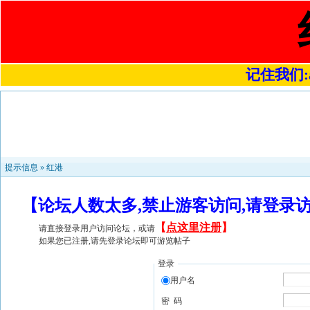
记住我们:a4
提示信息 »
红港
【论坛人数太多,禁止游客访问,请登录
【
点这里注册
】
请直接登录用户访问论坛，或请
如果您已注册,请先登录论坛即可游览帖子
登录
用户名
密 码