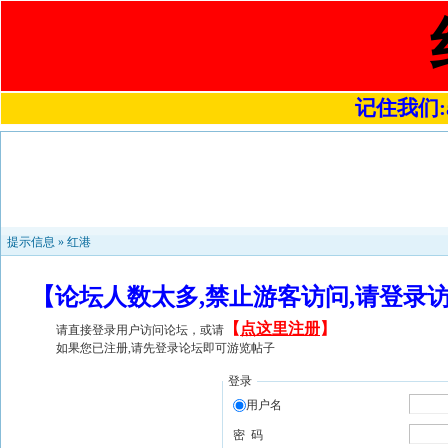
记住我们:a4
提示信息 »
红港
【论坛人数太多,禁止游客访问,请登录
【
点这里注册
】
请直接登录用户访问论坛，或请
如果您已注册,请先登录论坛即可游览帖子
登录
用户名
密 码