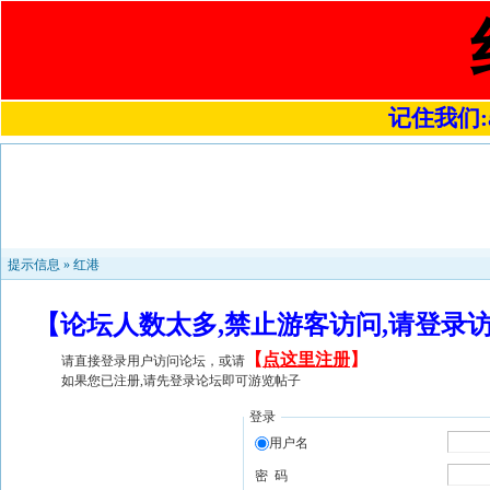
记住我们:a4
提示信息 »
红港
【论坛人数太多,禁止游客访问,请登录
【
点这里注册
】
请直接登录用户访问论坛，或请
如果您已注册,请先登录论坛即可游览帖子
登录
用户名
密 码