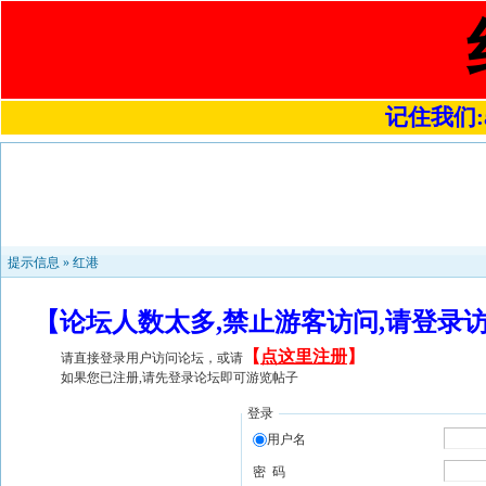
记住我们:a4
提示信息 »
红港
【论坛人数太多,禁止游客访问,请登录
【
点这里注册
】
请直接登录用户访问论坛，或请
如果您已注册,请先登录论坛即可游览帖子
登录
用户名
密 码