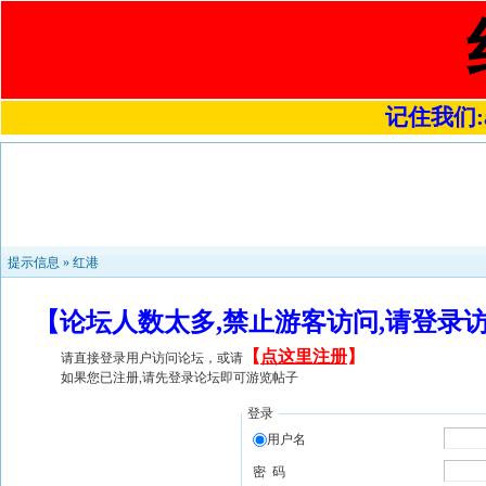
记住我们:a4
提示信息 »
红港
【论坛人数太多,禁止游客访问,请登录
【
点这里注册
】
请直接登录用户访问论坛，或请
如果您已注册,请先登录论坛即可游览帖子
登录
用户名
密 码