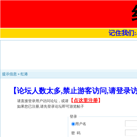
记住我们:a4
提示信息 »
红港
【论坛人数太多,禁止游客访问,请登录
【
点这里注册
】
请直接登录用户访问论坛，或请
如果您已注册,请先登录论坛即可游览帖子
登录
用户名
密 码