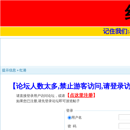
记住我们:a4
提示信息 »
红港
【论坛人数太多,禁止游客访问,请登录
【
点这里注册
】
请直接登录用户访问论坛，或请
如果您已注册,请先登录论坛即可游览帖子
登录
用户名
密 码