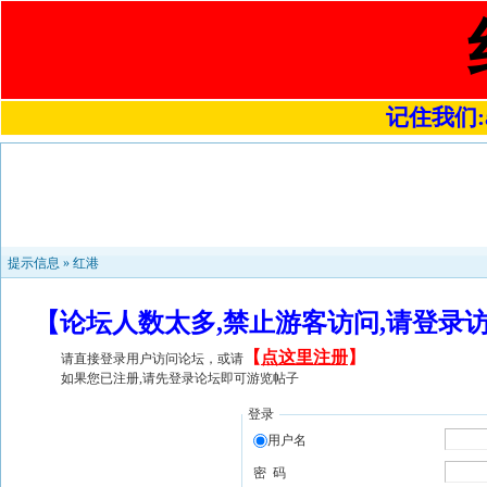
记住我们:a4
提示信息 »
红港
【论坛人数太多,禁止游客访问,请登录
【
点这里注册
】
请直接登录用户访问论坛，或请
如果您已注册,请先登录论坛即可游览帖子
登录
用户名
密 码