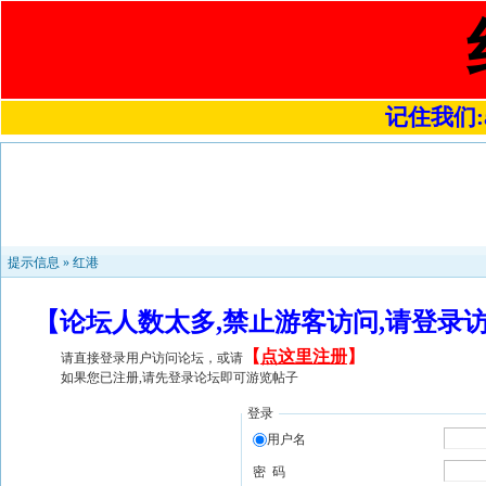
记住我们:a4
提示信息 »
红港
【论坛人数太多,禁止游客访问,请登录
【
点这里注册
】
请直接登录用户访问论坛，或请
如果您已注册,请先登录论坛即可游览帖子
登录
用户名
密 码