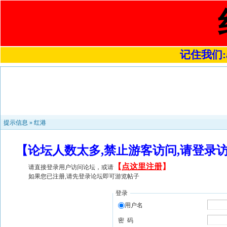
记住我们:a4
提示信息 »
红港
【论坛人数太多,禁止游客访问,请登录
【
点这里注册
】
请直接登录用户访问论坛，或请
如果您已注册,请先登录论坛即可游览帖子
登录
用户名
密 码