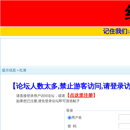
记住我们:a4
提示信息 »
红港
【论坛人数太多,禁止游客访问,请登录
【
点这里注册
】
请直接登录用户访问论坛，或请
如果您已注册,请先登录论坛即可游览帖子
登录
用户名
密 码