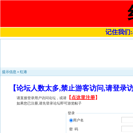
记住我们:a4
提示信息 »
红港
【论坛人数太多,禁止游客访问,请登录
【
点这里注册
】
请直接登录用户访问论坛，或请
如果您已注册,请先登录论坛即可游览帖子
登录
用户名
密 码