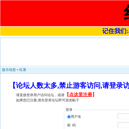
记住我们:a4
提示信息 »
红港
【论坛人数太多,禁止游客访问,请登录
【
点这里注册
】
请直接登录用户访问论坛，或请
如果您已注册,请先登录论坛即可游览帖子
登录
用户名
密 码