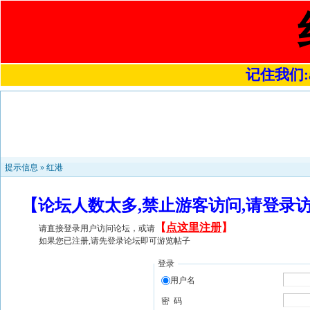
记住我们:a4
提示信息 »
红港
【论坛人数太多,禁止游客访问,请登录
【
点这里注册
】
请直接登录用户访问论坛，或请
如果您已注册,请先登录论坛即可游览帖子
登录
用户名
密 码