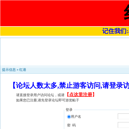
记住我们:a4
提示信息 »
红港
【论坛人数太多,禁止游客访问,请登录
【
点这里注册
】
请直接登录用户访问论坛，或请
如果您已注册,请先登录论坛即可游览帖子
登录
用户名
密 码