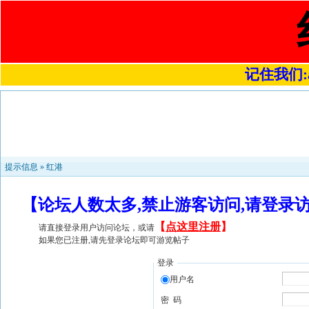
记住我们:a4
提示信息 »
红港
【论坛人数太多,禁止游客访问,请登录
【
点这里注册
】
请直接登录用户访问论坛，或请
如果您已注册,请先登录论坛即可游览帖子
登录
用户名
密 码