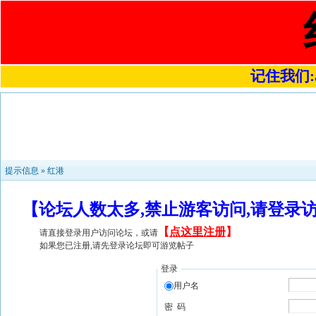
记住我们:a4
提示信息 »
红港
【论坛人数太多,禁止游客访问,请登录
【
点这里注册
】
请直接登录用户访问论坛，或请
如果您已注册,请先登录论坛即可游览帖子
登录
用户名
密 码