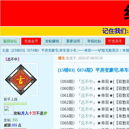
记住我们:a4
返回论坛
充值金币
发帖赚钱
重要说明
举报此贴
打赏高手
主题 :
[15错03]《074期》平房变豪宅,单车变小车,━━单双━━铲除无数黑庄！本
楼主
发表于: 2026-07-08 05:36
【
总不中
】
[15错03]《074期》平房变豪宅
《059期》『
总不中
』★单双★[【双数双数
《060期》『
总不中
』★单双★[【双数双数
《061期》『
总不中
』★单双★[【双数双数
新手上路
《062期》『
总不中
』★单双★[【双数双数
《063期》『
总不中
』★单双★[【单数单数
发帖
月入
十万
不是
梦
《064期》『
总不中
』★单双★[【单数单数
发贴:
355
《065期》『
总不中
』★单双★[【双数双数
威望:
355
点