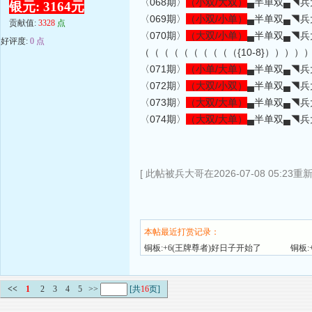
〈068期〉
（小双/大双）
▄半单双▄◥兵
银元: 3164元
〈069期〉
（小双/小单）
▄半单双▄◥兵
贡献值:
3328
点
〈070期〉
（大双/小单）
▄半单双▄◥兵大
好评度:
0 点
（（（（（（（（（（{10-8}））））
〈071期〉
（小单/大单）
▄半单双▄◥兵大
〈072期〉
（大双/小双）
▄半单双▄◥兵大
〈073期〉
（大双/大单）
▄半单双▄◥兵大
〈074期〉
（大双/大单）
▄半单双▄◥兵大
[ 此帖被兵大哥在2026-07-08 05:23重
本帖最近打赏记录：
铜板:+6(王牌尊者)好日子开始了
铜板:
<<
1
2
3
4
5
>>
[共
16
页]