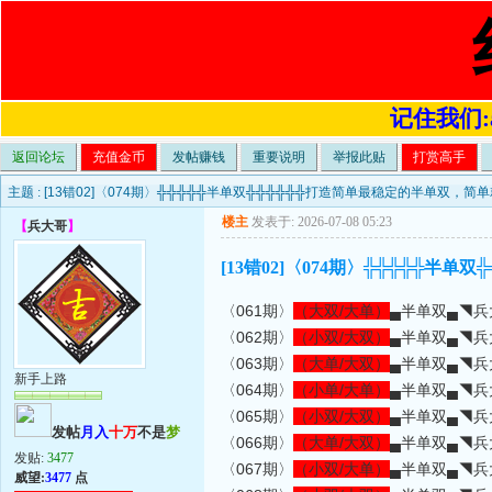
记住我们:a4
返回论坛
充值金币
发帖赚钱
重要说明
举报此贴
打赏高手
主题 :
[13错02]〈074期〉╬╬╬╬╬半单双╬╬╬╬╬╬打造简单最稳定的半单双，简
楼主
发表于: 2026-07-08 05:23
【
兵大哥
】
[13错02]〈074期〉╬╬╬╬╬
〈061期〉
（大双/大单）
▄半单双▄◥兵大
〈062期〉
（小双/大双）
▄半单双▄◥兵大
〈063期〉
（大单/大双）
▄半单双▄◥兵大
新手上路
〈064期〉
（小单/大单）
▄半单双▄◥兵大
〈065期〉
（小双/大双）
▄半单双▄◥兵大
发帖
月入
十万
不是
梦
〈066期〉
（大单/大双）
▄半单双▄◥兵大
发贴:
3477
〈067期〉
（小双/大单）
▄半单双▄◥兵大
威望:
3477
点