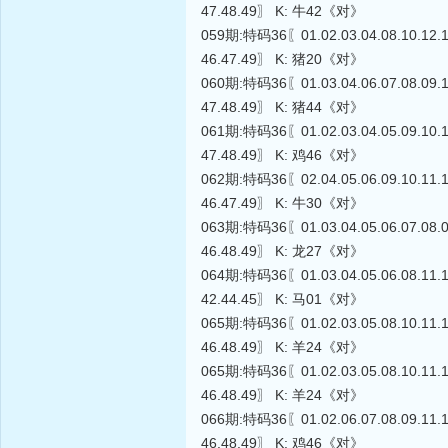
47.48.49〗 K: 牛42《对》
059期:特码36〖01.02.03.04.08.10.12.13.1
46.47.49〗 K: 猪20《对》
060期:特码36〖01.03.04.06.07.08.09.10.1
47.48.49〗 K: 猪44《对》
061期:特码36〖01.02.03.04.05.09.10.11.1
47.48.49〗 K: 鸡46《对》
062期:特码36〖02.04.05.06.09.10.11.12.1
46.47.49〗 K: 牛30《对》
063期:特码36〖01.03.04.05.06.07.08.09.1
46.48.49〗 K: 龙27《对》
064期:特码36〖01.03.04.05.06.08.11.12.1
42.44.45〗 K: 马01《对》
065期:特码36〖01.02.03.05.08.10.11.12.1
46.48.49〗 K: 羊24《对》
065期:特码36〖01.02.03.05.08.10.11.12.1
46.48.49〗 K: 羊24《对》
066期:特码36〖01.02.06.07.08.09.11.13.1
46.48.49〗 K: 鸡46《对》