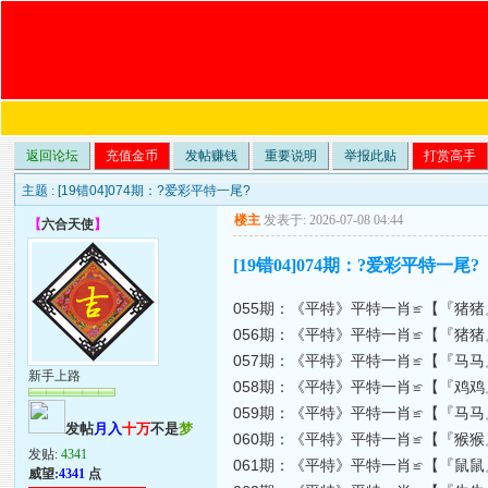
返回论坛
充值金币
发帖赚钱
重要说明
举报此贴
打赏高手
主题 :
[19错04]074期：?爱彩平特一尾?
楼主
发表于: 2026-07-08 04:44
【
六合天使
】
[19错04]074期：?爱彩平特一尾?
055期：《平特》平特一肖≌【『猪猪
056期：《平特》平特一肖≌【『猪猪
057期：《平特》平特一肖≌【『马马
新手上路
058期：《平特》平特一肖≌【『鸡鸡
059期：《平特》平特一肖≌【『马马
发帖
月入
十万
不是
梦
060期：《平特》平特一肖≌【『猴猴
发贴:
4341
061期：《平特》平特一肖≌【『鼠鼠
威望:
4341
点