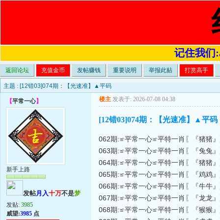
记住我们:a4
返回论坛
充值金币
发帖赚钱
重要说明
举报此贴
打赏高手
主题 :
[12错03]074期：【光速准】▲平码
楼主
发表于: 2026-07-08 04:38
【
平常一心
】
[12错03]074期：【光速准】▲平码
062期:≌平常一心≌平特一肖〖『猪猪』
063期:≌平常一心≌平特一肖〖『兔兔』
064期:≌平常一心≌平特一肖〖『猪猪』
新手上路
065期:≌平常一心≌平特一肖〖『鸡鸡』
066期:≌平常一心≌平特一肖〖『牛牛』
发帖
月入
十万
不是
梦
067期:≌平常一心≌平特一肖〖『龙龙』
发贴:
3985
068期:≌平常一心≌平特一肖〖『猴猴』
威望:
3985
点