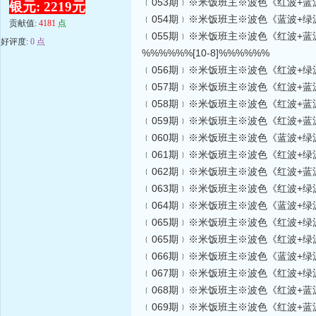
﹛053期﹜※米饭班主※波色《红波+蓝波》 
银元: 2219元
﹛054期﹜※米饭班主※波色《蓝波+绿波》 
贡献值:
4181
点
﹛055期﹜※米饭班主※波色《红波+蓝波》 
好评度:
0 点
%%%%%%[10-8]%%%%%%
﹛056期﹜※米饭班主※波色《红波+绿波》 
﹛057期﹜※米饭班主※波色《红波+蓝波》 
﹛058期﹜※米饭班主※波色《红波+蓝波》 
﹛059期﹜※米饭班主※波色《红波+蓝波》 
﹛060期﹜※米饭班主※波色《蓝波+绿波》 
﹛061期﹜※米饭班主※波色《红波+绿波》 
﹛062期﹜※米饭班主※波色《红波+蓝波》 
﹛063期﹜※米饭班主※波色《红波+绿波》 
﹛064期﹜※米饭班主※波色《蓝波+绿波》
﹛065期﹜※米饭班主※波色《红波+绿波》 
﹛065期﹜※米饭班主※波色《红波+绿波》 
﹛066期﹜※米饭班主※波色《蓝波+绿波》
﹛067期﹜※米饭班主※波色《红波+绿波》
﹛068期﹜※米饭班主※波色《红波+蓝波》 
﹛069期﹜※米饭班主※波色《红波+蓝波》 