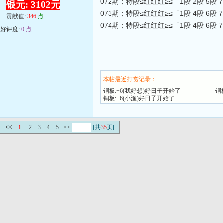
072期；特段≤红红红≥≤「1段 2段 5段 
银元: 3102元
073期；特段≤红红红≥≤「1段 4段 6段 
贡献值:
346
点
074期；特段≤红红红≥≤「1段 4段 6段 
好评度:
0 点
本帖最近打赏记录：
铜板:+6(我好想)好日子开始了
铜
铜板:+6(小渔)好日子开始了
<<
1
2
3
4
5
>>
[共
35
页]