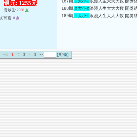
187期,
⊙大小⊙
浪漫人生大大大数 開獎結
银元: 1255元
188期,
⊙大小⊙
浪漫人生大大大数 開獎結
贡献值:
2930
点
189期,
⊙大小⊙
浪漫人生大大大数 開獎結果
好评度:
0 点
<<
1
2
3
4
5
>>
[共
9
页]