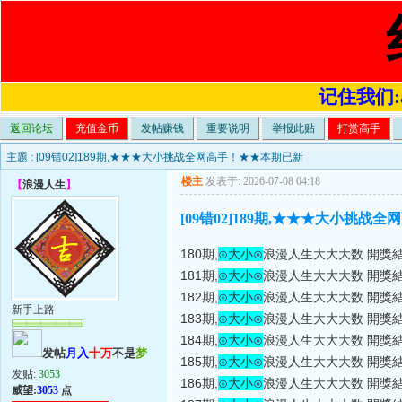
记住我们:a4
返回论坛
充值金币
发帖赚钱
重要说明
举报此贴
打赏高手
主题 :
[09错02]189期,★★★大小挑战全网高手！★★本期已新
楼主
发表于: 2026-07-08 04:18
【
浪漫人生
】
[09错02]189期,★★★大小挑战
180期,
⊙大小⊙
浪漫人生大大大数 開獎結
181期,
⊙大小⊙
浪漫人生大大大数 開獎結
182期,
⊙大小⊙
浪漫人生大大大数 開獎結
新手上路
183期,
⊙大小⊙
浪漫人生大大大数 開獎結
184期,
⊙大小⊙
浪漫人生大大大数 開獎結
发帖
月入
十万
不是
梦
185期,
⊙大小⊙
浪漫人生大大大数 開獎結
发贴:
3053
186期,
⊙大小⊙
浪漫人生大大大数 開獎結
威望:
3053
点