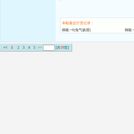
本帖最近打赏记录：
铜板:+6(兔气扬眉)
铜板:
<<
1
2
3
4
5
>>
[共
19
页]