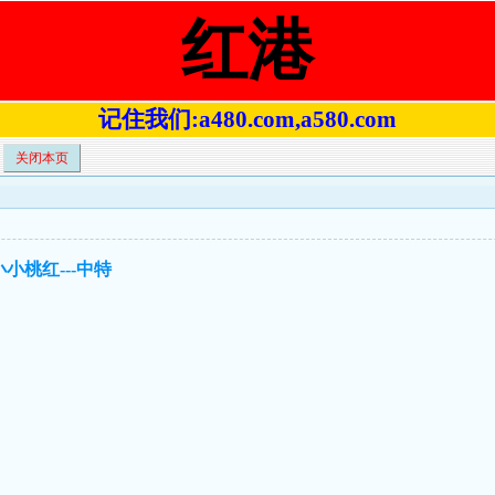
红港
记住我们:a480.com,a580.com
关闭本页
--小小桃红---中特