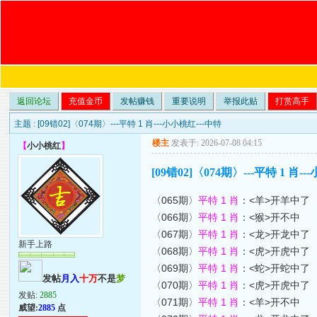
返回论坛
充值金币
发帖赚钱
重要说明
举报此贴
打赏高手
主题 :
[09错02]〈074期〉---平特 1 肖---小小桃红---中特
楼主
发表于: 2026-07-08 04:15
【
小小桃红
】
[09错02]〈074期〉---平特 1 肖-
〈065期〉
平特 1 肖
：<羊>开羊中了
〈066期〉
平特 1 肖
：<猴>开不中
〈067期〉
平特 1 肖
：<龙>开龙中了
新手上路
〈068期〉
平特 1 肖
：<虎>开虎中了
〈069期〉
平特 1 肖
：<蛇>开蛇中了
发帖
月入
十万
不是
梦
〈070期〉
平特 1 肖
：<虎>开虎中了
发贴:
2885
〈071期〉
平特 1 肖
：<羊>开不中
威望:
2885
点