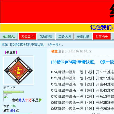
记住我们:a4
返回论坛
充值金币
发帖赚钱
重要说明
举报此贴
打赏高手
主题 :
[36错02]074期:申请认证。《杀一段》。
楼主
发表于: 2026-07-08 03:55
【
镇魂曲
】
[36错02]074期:申请认证。《杀一
074期:谍中谍杀一段【5段】开？??准
073期:谍中谍杀一段【2段】开龙27准
072期:谍中谍杀一段【2段】开猪44准
新手上路
071期:谍中谍杀一段【6段】开鼠43准
070期:谍中谍杀一段【2段】开马13错
发帖
月入
十万
不是
梦
069期:谍中谍杀一段【4段】开猴35准
发贴:
936
068期:谍中谍杀一段【1段】开虎29准
威望:
936
点