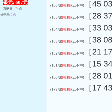
［45 03
银元: 607元
(186期)
[银狐]
{五不中}
贡献值:
579
点
［28 37
好评度:
0 点
(185期)
[银狐]
{五不中}
［33 03
(184期)
[银狐]
{五不中}
［38 08
(183期)
[银狐]
{五不中}
［21 17
(182期)
[银狐]
{五不中}
［15 34
(181期)
[银狐]
{五不中}
［28 01
(180期)
[银狐]
{五不中}
［17 43
(179期)
[银狐]
{五不中}