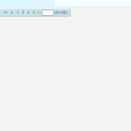
<<
1
2
3
4
5
>>
[共
10
页]