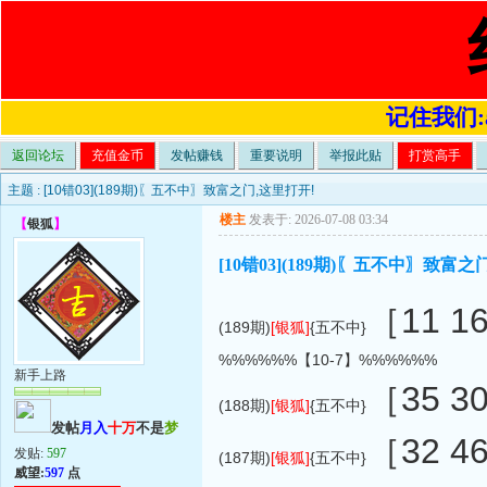
记住我们:a4
返回论坛
充值金币
发帖赚钱
重要说明
举报此贴
打赏高手
主题 :
[10错03](189期)〖五不中〗致富之门,这里打开!
楼主
发表于: 2026-07-08 03:34
【
银狐
】
[10错03](189期)〖五不中〗致富之
［11 16
(189期)
[银狐]
{五不中}
%%%%%%【10-7】%%%%%%
新手上路
［35 30
(188期)
[银狐]
{五不中}
发帖
月入
十万
不是
梦
［32 46
发贴:
597
(187期)
[银狐]
{五不中}
威望:
597
点