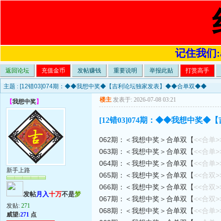
记住我们:a4
返回论坛
充值金币
发帖赚钱
重要说明
举报此贴
打赏高手
主题 :
[12错03]074期：◆◆我想中奖◆【吉利论坛独家发表】◆◆合单双◆◆
楼主
发表于: 2026-07-08 03:21
【
我想中奖
】
[12错03]074期：◆◆我想中
062期：＜我想中奖＞合单双【
<<合单>
063期：＜我想中奖＞合单双【
<<合单>
064期：＜我想中奖＞合单双【
<<合单>
新手上路
065期：＜我想中奖＞合单双【
<<合双>
066期：＜我想中奖＞合单双【
<<合双>
发帖
月入
十万
不是
梦
067期：＜我想中奖＞合单双【
<<合双>
发贴:
271
068期：＜我想中奖＞合单双【
<<合单>
威望:
271
点