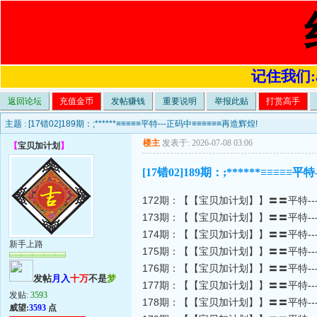
记住我们:a4
返回论坛
充值金币
发帖赚钱
重要说明
举报此贴
打赏高手
主题 :
[17错02]189期：;******≡≡≡≡≡平特---正码中≡≡≡≡≡≡再造辉煌!
楼主
发表于: 2026-07-08 03:06
【
宝贝加计划
】
[17错02]189期：;******≡≡≡≡≡
172期：【【宝贝加计划】】〓〓平特---正码中
173期：【【宝贝加计划】】〓〓平特---正码中
174期：【【宝贝加计划】】〓〓平特---正码中
新手上路
175期：【【宝贝加计划】】〓〓平特---正码中
176期：【【宝贝加计划】】〓〓平特---正码中
发帖
月入
十万
不是
梦
177期：【【宝贝加计划】】〓〓平特---正码中
发贴:
3593
178期：【【宝贝加计划】】〓〓平特---正码中
威望:
3593
点