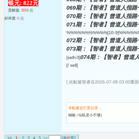
银元: 822元
069期：【智者】曾道人指路━
贡献值:
3016
点
070期：【智者】曾道人指路━
好评度:
0 点
071期：【智者】曾道人指路━
%%%%%%%%%%%[10-9]%%%%
072期：【智者】曾道人指路━
073期：【智者】曾道人指路━
074期：【智者】曾道人
[sell=3]
[/ sell]
[ 此帖被智者在2026-07-08 03:00重
本帖最近打赏记录：
铜板:+6(机灵小不懂)
<<
1
2
3
4
5
>>
[共
82
页]