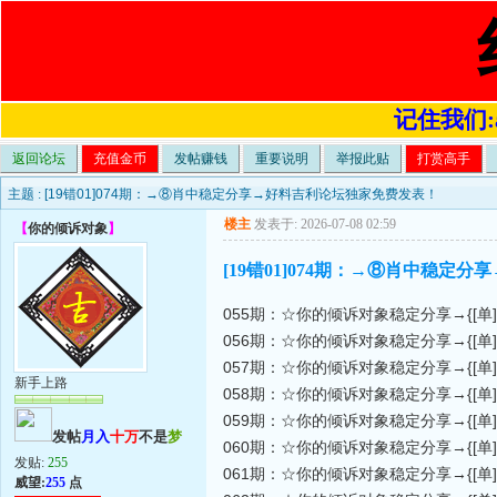
记住我们:a4
返回论坛
充值金币
发帖赚钱
重要说明
举报此贴
打赏高手
主题 :
[19错01]074期：→⑧肖中稳定分享→好料吉利论坛独家免费发表！
楼主
发表于: 2026-07-08 02:59
【
你的倾诉对象
】
[19错01]074期：→⑧肖中稳定
055期：☆你的倾诉对象稳定分享→{[单]鼠
056期：☆你的倾诉对象稳定分享→{[单]鼠
057期：☆你的倾诉对象稳定分享→{[单]鼠
新手上路
058期：☆你的倾诉对象稳定分享→{[单]鼠
059期：☆你的倾诉对象稳定分享→{[单]虎
发帖
月入
十万
不是
梦
060期：☆你的倾诉对象稳定分享→{[单]龙
发贴:
255
061期：☆你的倾诉对象稳定分享→{[单]虎
威望:
255
点