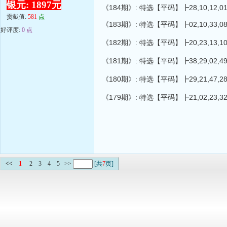
银元: 1897元
《184期》: 特选【平码】┣28,10,12,0
贡献值:
581
点
《183期》: 特选【平码】┣02,10,33,0
好评度:
0 点
《182期》: 特选【平码】┣20,23,13,1
《181期》: 特选【平码】┣38,29,02,4
《180期》: 特选【平码】┣29,21,47,2
《179期》: 特选【平码】┣21,02,23,32
<<
1
2
3
4
5
>>
[共
7
页]