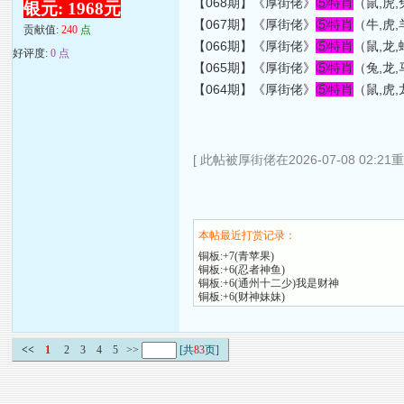
【068期】《厚街佬》
⑤特肖
（鼠,虎,
银元: 1968元
【067期】《厚街佬》
⑤特肖
（牛,虎,
贡献值:
240
点
【066期】《厚街佬》
⑤特肖
（鼠,龙,
好评度:
0 点
【065期】《厚街佬》
⑤特肖
（兔,龙,
【064期】《厚街佬》
⑤特肖
（鼠,虎,
[ 此帖被厚街佬在2026-07-08 02:21
本帖最近打赏记录：
铜板:+7(青苹果)
铜板:+6(忍者神鱼)
铜板:+6(通州十二少)我是财神
铜板:+6(财神妹妹)
<<
1
2
3
4
5
>>
[共
83
页]