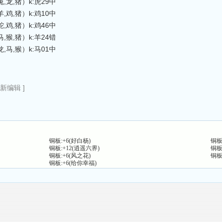
兔,龙,猪）k:虎29中
羊,鸡,猪）k:鸡10中
蛇,鸡,猪）k:鸡46中
马,猴,猪）k:羊24错
龙,马,猴）k:马01中
重新编辑 ]
铜板:+6(好白杨)
铜板
铜板:+12(逍遥六界)
铜板
铜板:+6(风之花)
铜板
铜板:+6(给你幸福)