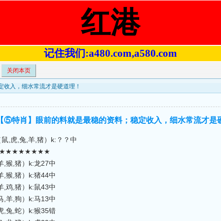
红港
记住我们:a480.com,a580.com
关闭本页
；稳定收入，细水常流才是硬道理！
您打造【⑤特肖】眼前的料就是最稳的资料；稳定收入，细水常流才是
鼠,虎,兔,羊,猪）k:？？中
}★★★★★★★★★★
羊,猴,猪）k:龙27中
羊,猴,猪）k:猪44中
羊,鸡,猪）k:鼠43中
马,羊,狗）k:马13中
虎,兔,蛇）k:猴35错