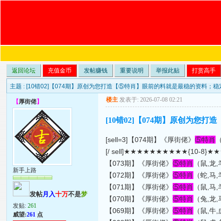
返回论坛
充值金币
发帖赚钱
重要说明
举报此贴
打赏高手
主题 :
[10错02]【074期】原创为您打造【⑤特肖】眼前的料就是最稳的资料
楼主
发表于: 2026-07-08 02:21
【
厚街佬
】
[10错02]【074期】原创为
[sell=3]【074期】《厚街佬》
⑤特肖
（
[/ sell]★★★★★★★★★★{10-8
【073期】《厚街佬》
⑤特肖
（鼠,龙,
新手上路
【072期】《厚街佬》
⑤特肖
（蛇,马,
【071期】《厚街佬》
⑤特肖
（鼠,马,
发帖
月入
十万
不是
梦
【070期】《厚街佬》
⑤特肖
（兔,龙,
发贴:
261
【069期】《厚街佬》
⑤特肖
（鼠,牛,
威望:
261
点