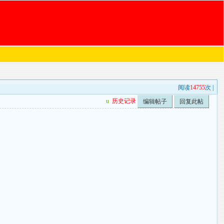
阅读
14755
次 |
u
历史记录
编辑帖子
回复此帖