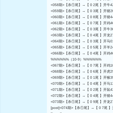
<058期>【杀①尾】→【 0 2尾 】开牛4
<059期>【杀①尾】→【 0 3尾 】开猪2
<060期>【杀①尾】→【 0 8尾 】开猪4
<061期>【杀①尾】→【 0 7尾 】开鸡4
<062期>【杀①尾】→【 0 3尾 】开牛3
<063期>【杀①尾】→【 0 4尾 】开龙2
<064期>【杀①尾】→【 0 3尾 】开马0
<065期>【杀①尾】→【 0 5尾 】开羊2
<066期>【杀①尾】→【 0 4尾 】开鸡4
%%%%%%（10-9）%%%%%%
<067期>【杀①尾】→【 0 7尾 】开鸡1
<068期>【杀①尾】→【 0 6尾 】开虎2
<069期>【杀①尾】→【 0 1尾 】开猴3
<070期>【杀①尾】→【 0 4尾 】开马1
<071期>【杀①尾】→【 0 2尾 】开鼠4
<072期>【杀①尾】→【 0 4尾 】开猪4
<073期>【杀①尾】→【 0 9尾 】开龙2
[post]<074期>【杀①尾】→【 0 7尾 