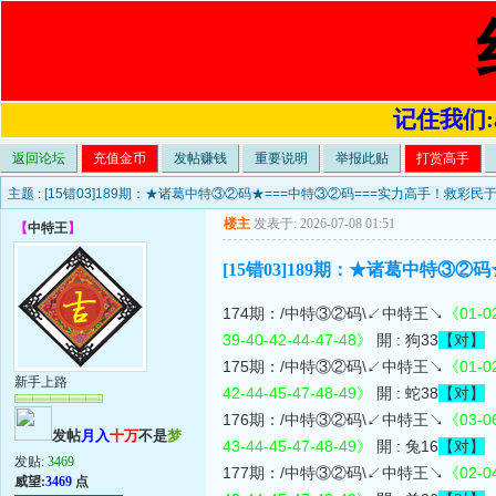
记住我们:a4
返回论坛
充值金币
发帖赚钱
重要说明
举报此贴
打赏高手
主题 :
[15错03]189期：★诸葛中特③②码★===中特③②码===实力高手！救彩民
楼主
发表于: 2026-07-08 01:51
【
中特王
】
[15错03]189期：★诸葛中特③
174期：/中特③②码\↙中特王↘
《01-02
39-40-42-44-47-48》
開 : 狗33
【对】
175期：/中特③②码\↙中特王↘
《01-02
新手上路
42-44-45-47-48-49》
開 : 蛇38
【对】
176期：/中特③②码\↙中特王↘
《03-06
发帖
月入
十万
不是
梦
43-44-45-47-48-49》
開 : 兔16
【对】
发贴:
3469
177期：/中特③②码\↙中特王↘
《02-04
威望:
3469
点