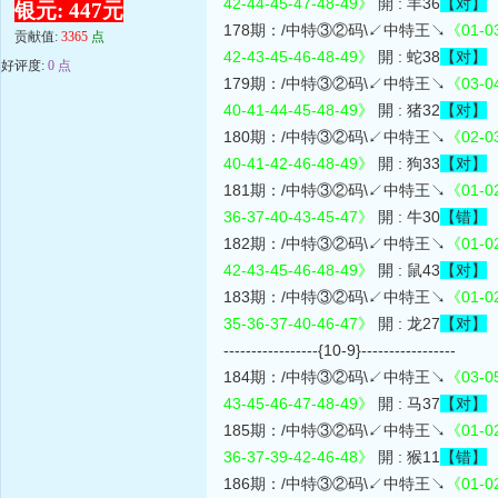
42-44-45-47-48-49》
開 : 羊36
【对】
银元: 447元
178期：/中特③②码\↙中特王↘
《01-03
贡献值:
3365
点
42-43-45-46-48-49》
開 : 蛇38
【对】
好评度:
0 点
179期：/中特③②码\↙中特王↘
《03-04
40-41-44-45-48-49》
開 : 猪32
【对】
180期：/中特③②码\↙中特王↘
《02-03
40-41-42-46-48-49》
開 : 狗33
【对】
181期：/中特③②码\↙中特王↘
《01-02
36-37-40-43-45-47》
開 : 牛30
【错】
182期：/中特③②码\↙中特王↘
《01-02
42-43-45-46-48-49》
開 : 鼠43
【对】
183期：/中特③②码\↙中特王↘
《01-02
35-36-37-40-46-47》
開 : 龙27
【对】
-----------------{10-9}-----------------
184期：/中特③②码\↙中特王↘
《03-05
43-45-46-47-48-49》
開 : 马37
【对】
185期：/中特③②码\↙中特王↘
《01-02
36-37-39-42-46-48》
開 : 猴11
【错】
186期：/中特③②码\↙中特王↘
《01-02