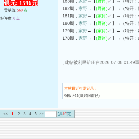
183期，
家野
→【
(野肖)
↙】→（特开：龙
银元: 1596元
182期，
家野
→【
(野肖)
↙】→（特开：鼠
贡献值:
560
点
181期，
家野
→【
(家肖)
↙】→（特开：牛
好评度:
0 点
180期，
家野
→【
(野肖)
↙】→（特开：狗
179期，
家野
→【
(家肖)
↙】→（特开：猪
178期，
家野
→【
(野肖)
↙】→（特开：蛇
[ 此帖被利民铲庄在2026-07-08 01:49
本帖最近打赏记录：
铜板:+11(洪兴阿南仔)
<<
1
2
3
4
5
>>
[共
10
页]